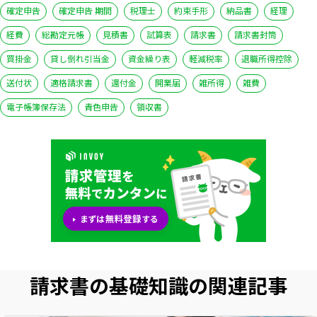
確定申告
確定申告 期間
税理士
約束手形
納品書
経理
経費
総勘定元帳
見積書
試算表
請求書
請求書封筒
買掛金
貸し倒れ引当金
資金繰り表
軽減税率
退職所得控除
送付状
適格請求書
還付金
開業届
雑所得
雑費
電子帳簿保存法
青色申告
領収書
請求書の基礎知識の関連記事