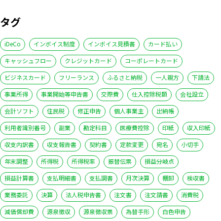
タグ
iDeCo
インボイス制度
インボイス見積書
カード払い
キャッシュフロー
クレジットカード
コーポレートカード
ビジネスカード
フリーランス
ふるさと納税
一人親方
下請法
事業所得
事業開始等申告書
交際費
仕入控除税額
会社設立
会計ソフト
住民税
修正申告
個人事業主
出納帳
利用者識別番号
副業
勘定科目
医療費控除
印紙
収入印紙
収支内訳書
収支報告書
契約書
定款変更
宛名
小切手
年末調整
所得税
所得税率
振替伝票
損益分岐点
損益計算書
支払明細書
支払調書
月次決算
棚卸
検収書
業務委託
決算
法人税申告書
注文書
注文請書
消費税
減価償却費
源泉徴収
源泉徴収票
為替手形
白色申告