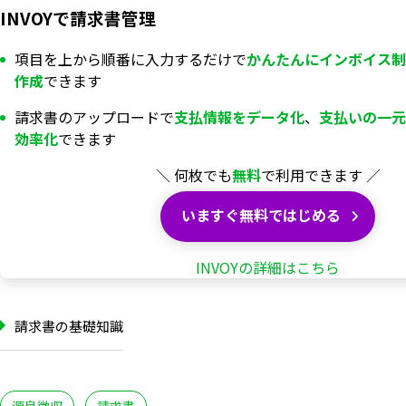
INVOYで請求書管理
項目を上から順番に入力するだけで
かんたんにインボイス制
作成
できます
請求書のアップロードで
支払情報を
データ化
、
支払いの一元
効率化
できます
＼ 何枚でも
無料
で利用できます ／
いますぐ無料ではじめる
INVOYの詳細はこちら
請求書の基礎知識
源泉徴収
請求書