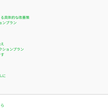
きる具体的な改善策
ョンプラン
換え
クションプラン
やす
んに
ちら