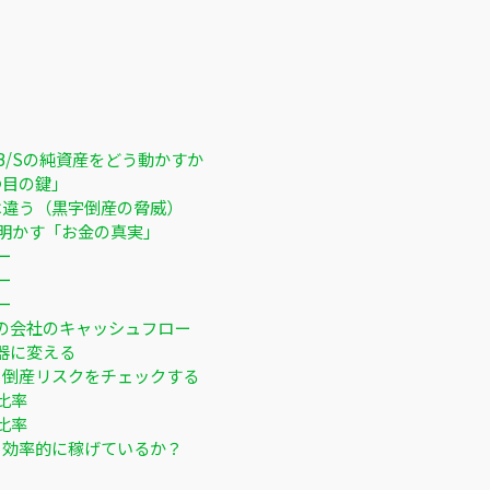
B/Sの純資産をどう動かすか
つ目の鍵」
は違う（黒字倒産の脅威）
が明かす「お金の真実」
ー
ー
ー
の会社のキャッシュフロー
器に変える
：倒産リスクをチェックする
比率
比率
：効率的に稼げているか？