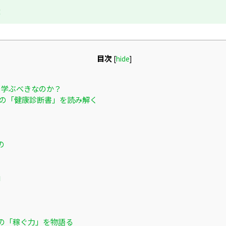
成
目次
[
hide
]
を学ぶべきなのか？
社の「健康診断書」を読み解く
の
」
社の「稼ぐ力」を物語る