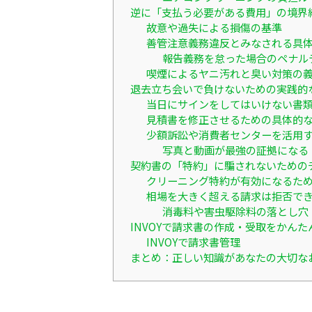
逆に「支払う必要がある費用」の境界
故意や過失による損傷の基準
善管注意義務違反とみなされる具
報告義務を怠った場合のペナル
喫煙によるヤニ汚れと臭い対策の
退去立ち会いで負けないための実践的
当日にサインをしてはいけない書
見積書を修正させるための具体的
少額訴訟や消費者センターを活用
写真と動画が最強の証拠になる
契約書の「特約」に騙されないための
クリーニング特約が有効になるため
相場を大きく超える請求は拒否で
消毒料や害虫駆除料の落とし穴
INVOYで請求書の作成・受取をかんた
INVOYで請求書管理
まとめ：正しい知識があなたの大切な