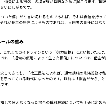
と「過失による損傷」の境界線が曖昧なために起こります。管
せいにしがちです。
てついた傷」だと言い切れるものであれば、それは自信を持っ
、それが長年の居住によるものであれば、入居者の責任にはな
ルールの重み
より、これまでガイドラインという「努力目標」に近い扱いだっ
条では、「通常の使用によって生じた損傷」については、借主
請求してきても、「改正民法によれば、通常損耗の修繕義務は私
たを守ってくれる時代になったのです。以前は「慣習だから」と
能です。
故障して使えなくなった場合の賃料減額についても明確に定め