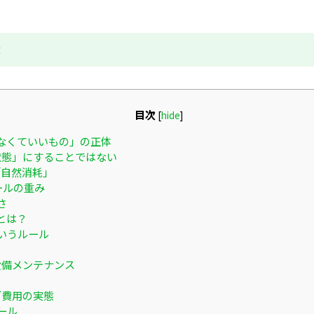
成
目次
[
hide
]
なくていいもの」の正体
状態」にすることではない
「自然消耗」
ールの重み
さ
とは？
いうルール
設備メンテナンス
グ費用の実態
ール