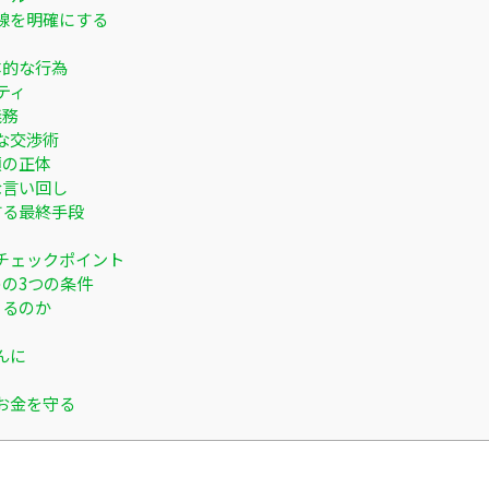
線を明確にする
体的な行為
ティ
義務
な交渉術
類の正体
な言い回し
する最終手段
チェックポイント
の3つの条件
きるのか
んに
お金を守る