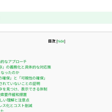
成
目次
[
hide
]
略的なアプローチ
存」の義務化と具体的な対応策
くなったのか
の確保」と「可視性の確保」
されていないことの証明
タを見つけ、表示できる体制
検索要件緩和措置
正しい理解と注意点
レス化とコスト削減
った