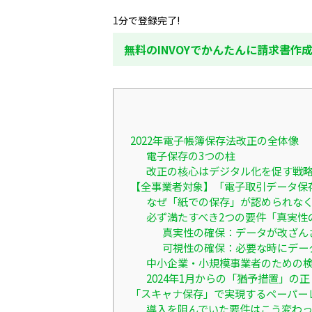
1分で登録完了!
無料のINVOYでかんたんに請求書作
2022年電子帳簿保存法改正の全体像
電子保存の3つの柱
改正の核心はデジタル化を促す戦
【全事業者対象】「電子取引データ保
なぜ「紙での保存」が認められな
必ず満たすべき2つの要件「真実性
真実性の確保：データが改ざん
可視性の確保：必要な時にデー
中小企業・小規模事業者のための
2024年1月からの「猶予措置」の
「スキャナ保存」で実現するペーパー
導入を阻んでいた要件はこう変わ