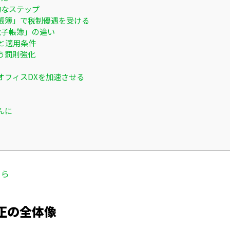
的なステップ
帳簿」で税制優遇を受ける
電子帳簿」の違い
と適用条件
う罰則強化
オフィスDXを加速させる
んに
ちら
正の全体像