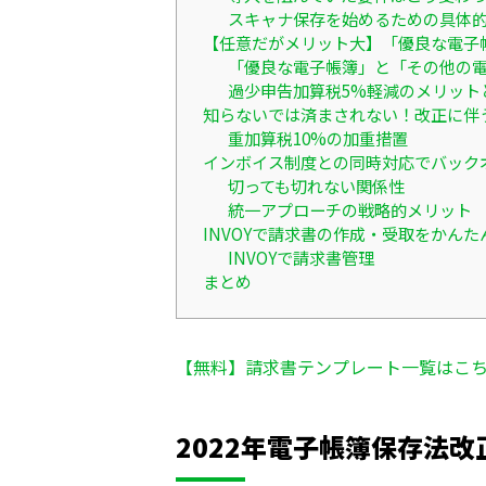
スキャナ保存を始めるための具体
【任意だがメリット大】「優良な電子
「優良な電子帳簿」と「その他の
過少申告加算税5%軽減のメリット
知らないでは済まされない！改正に伴
重加算税10%の加重措置
インボイス制度との同時対応でバック
切っても切れない関係性
統一アプローチの戦略的メリット
INVOYで請求書の作成・受取をかんた
INVOYで請求書管理
まとめ
【無料】請求書テンプレート一覧はこ
2022年電子帳簿保存法改