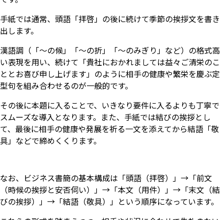
手紙では通常、頭語「拝啓」の後に続けて季節の挨拶文を書き
出します。
漢語調（「～の候」「～の折」「～のみぎり」など）の格式高
い表現を用い、続けて「貴社におかれましては益々ご清栄のこ
ととお喜び申し上げます」のように相手の健康や繁栄を慶ぶ定
型句を組み合わせるのが一般的です。
その後に本題に入ることで、いきなり要件に入るよりも丁寧で
スムーズな導入となります。また、手紙では結びの挨拶とし
て、最後に相手の健康や発展を祈る一文を添えてから結語「敬
具」などで締めくくります。
なお、ビジネス書簡の基本構成は「頭語（拝啓）」→「前文
（時候の挨拶と安否伺い）」→「本文（用件）」→「末文（結
びの挨拶）」→「結語（敬具）」という順序になっています。