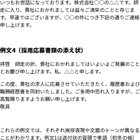
いつもお世話になっております。株式会社○○の△△です。師
走に入り、貴社におかれましては益々ご清栄のことと存じま
す。早速ではございますが、○○の件につき下記の通りご連絡
申し上げます。
例文4（採用応募書類の添え状）
拝啓 師走の折、貴社におかれましてはいよいよご発展のこと
とお慶び申し上げます。私、△△と申します。
この度、貴社の求人に応募させていただきたく、履歴書および
職務経歴書を同封いたしました。ご多用中恐れ入りますが、ご
高覧賜りますようお願い申し上げます。
敬具
これらの例文では、それぞれ挨拶表現や文面のトーンが異なる
ことがわかります。例文1は送付状の冒頭で季語（初冬の候）