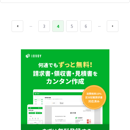
...
...
3
4
5
6