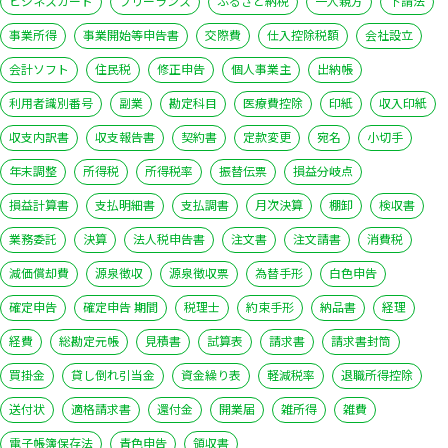
ビジネスカード
フリーランス
ふるさと納税
一人親方
下請法
事業所得
事業開始等申告書
交際費
仕入控除税額
会社設立
会計ソフト
住民税
修正申告
個人事業主
出納帳
利用者識別番号
副業
勘定科目
医療費控除
印紙
収入印紙
収支内訳書
収支報告書
契約書
定款変更
宛名
小切手
年末調整
所得税
所得税率
振替伝票
損益分岐点
損益計算書
支払明細書
支払調書
月次決算
棚卸
検収書
業務委託
決算
法人税申告書
注文書
注文請書
消費税
減価償却費
源泉徴収
源泉徴収票
為替手形
白色申告
確定申告
確定申告 期間
税理士
約束手形
納品書
経理
経費
総勘定元帳
見積書
試算表
請求書
請求書封筒
買掛金
貸し倒れ引当金
資金繰り表
軽減税率
退職所得控除
送付状
適格請求書
還付金
開業届
雑所得
雑費
電子帳簿保存法
青色申告
領収書