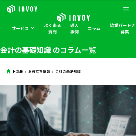
よくある
導入
協業パートナ
サービス
コラム
質問
事例
募集
会計の基礎知識
のコラム一覧
HOME
お役立ち情報
会計の基礎知識