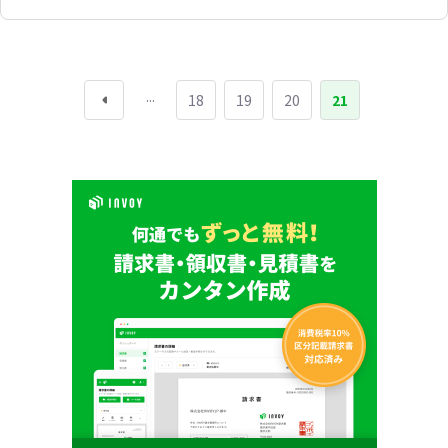
...
18
19
20
21