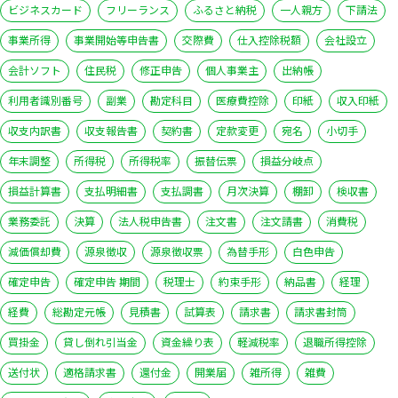
ビジネスカード
フリーランス
ふるさと納税
一人親方
下請法
事業所得
事業開始等申告書
交際費
仕入控除税額
会社設立
会計ソフト
住民税
修正申告
個人事業主
出納帳
利用者識別番号
副業
勘定科目
医療費控除
印紙
収入印紙
収支内訳書
収支報告書
契約書
定款変更
宛名
小切手
年末調整
所得税
所得税率
振替伝票
損益分岐点
損益計算書
支払明細書
支払調書
月次決算
棚卸
検収書
業務委託
決算
法人税申告書
注文書
注文請書
消費税
減価償却費
源泉徴収
源泉徴収票
為替手形
白色申告
確定申告
確定申告 期間
税理士
約束手形
納品書
経理
経費
総勘定元帳
見積書
試算表
請求書
請求書封筒
買掛金
貸し倒れ引当金
資金繰り表
軽減税率
退職所得控除
送付状
適格請求書
還付金
開業届
雑所得
雑費