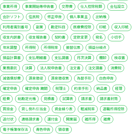
事業所得
事業開始等申告書
交際費
仕入控除税額
会社設立
会計ソフト
住民税
修正申告
個人事業主
出納帳
利用者識別番号
副業
勘定科目
医療費控除
印紙
収入印紙
収支内訳書
収支報告書
契約書
定款変更
宛名
小切手
年末調整
所得税
所得税率
振替伝票
損益分岐点
損益計算書
支払明細書
支払調書
月次決算
棚卸
検収書
業務委託
決算
法人税申告書
注文書
注文請書
消費税
減価償却費
源泉徴収
源泉徴収票
為替手形
白色申告
確定申告
確定申告 期間
税理士
約束手形
納品書
経理
経費
総勘定元帳
見積書
試算表
請求書
請求書封筒
買掛金
貸し倒れ引当金
資金繰り表
軽減税率
退職所得控除
送付状
適格請求書
還付金
開業届
雑所得
雑費
電子帳簿保存法
青色申告
領収書