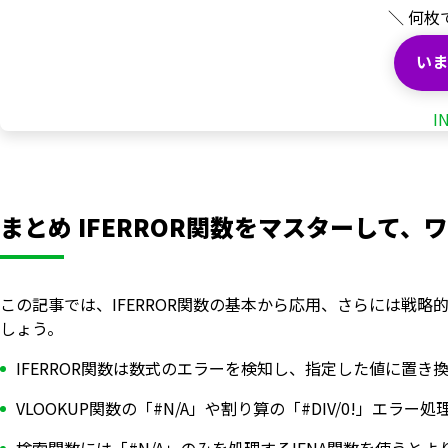
＼ 何枚
いま
I
まとめ IFERROR関数をマスターして、ワ
この記事では、IFERROR関数の基本から応用、さらには戦
しょう。
IFERROR関数は数式のエラーを検知し、指定した値に置き
VLOOKUP関数の「#N/A」や割り算の「#DIV/0!」エラー
検索関数には「#N/A」のみを処理するIFNA関数を使うとよ