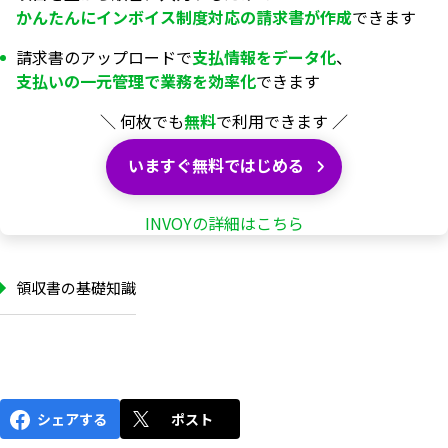
かんたんにインボイス制度対応の
請求書が
作成
できます
請求書のアップロードで
支払情報を
データ化
、
支払いの一元管理で業務を
効率化
できます
＼ 何枚でも
無料
で利用できます ／
いますぐ無料ではじめる
INVOYの詳細はこちら
領収書の基礎知識
シェアする
ポスト