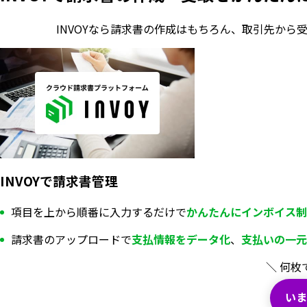
INVOYなら請求書の作成はもちろん、
取引先から
INVOYで請求書管理
項目を上から順番に入力するだけで
かんたんにインボイス制
請求書のアップロードで
支払情報を
データ化
、
支払いの一元
＼ 何枚
いま