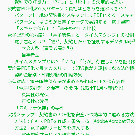
裁判での証拠力：「写し」と「原本」の決定的な違い
契約書PDF化の2大パターン：貴社はどちらを選ぶべきか？
パターン1：紙の契約書をスキャンしてPDF化する「スキャ
パターン2：はじめから電子データで契約する「電子契約」
「スキャナ保存」と「電子契約」の比較
電子契約の心臓部：「電子署名」と「タイムスタンプ」の役割
電子署名とは？「誰が」契約したかを証明するデジタル時
立会人型（事業者署名型）
当事者型
タイムスタンプとは？「いつ」「何が」存在したかを証明
契約書PDF化で最大のメリット：印紙税が非課税になる法的根
契約金額別・印紙税額の削減効果
必須対応！電子帳簿保存法が求める契約書PDFの保存要件
「電子取引データ保存」の要件（2024年1月〜義務化）
真実性の確保
可視性の確保
「スキャナ保存」の要件
実践ステップ：契約書のPDF化を安全かつ効率的に進める方法
方法1：自社でPDFを作成・署名する（Adobe Acrobat等
方法2：電子契約サービスを導入する
電子契約サービスの選定ポイント