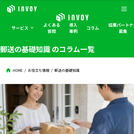
よくある
導入
協業パートナ
サービス
コラム
質問
事例
募集
郵送の基礎知識
のコラム一覧
HOME
お役立ち情報
郵送の基礎知識