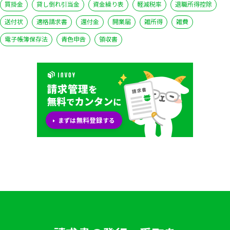
買掛金
貸し倒れ引当金
資金繰り表
軽減税率
退職所得控除
送付状
適格請求書
還付金
開業届
雑所得
雑費
電子帳簿保存法
青色申告
領収書