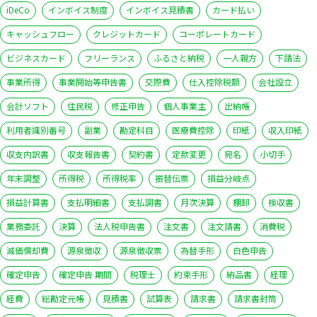
iDeCo
インボイス制度
インボイス見積書
カード払い
キャッシュフロー
クレジットカード
コーポレートカード
ビジネスカード
フリーランス
ふるさと納税
一人親方
下請法
事業所得
事業開始等申告書
交際費
仕入控除税額
会社設立
会計ソフト
住民税
修正申告
個人事業主
出納帳
利用者識別番号
副業
勘定科目
医療費控除
印紙
収入印紙
収支内訳書
収支報告書
契約書
定款変更
宛名
小切手
年末調整
所得税
所得税率
振替伝票
損益分岐点
損益計算書
支払明細書
支払調書
月次決算
棚卸
検収書
業務委託
決算
法人税申告書
注文書
注文請書
消費税
減価償却費
源泉徴収
源泉徴収票
為替手形
白色申告
確定申告
確定申告 期間
税理士
約束手形
納品書
経理
経費
総勘定元帳
見積書
試算表
請求書
請求書封筒